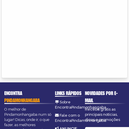
ENCONTRA
LINKS RÁPIDOS
NOVIDADES POR E-
PINDAMONHANGABA
MAIL
Sobre
EncontraPindamonhangaba
O melhor de
Receba grátis as
Pindamonhangaba num só
principais notícias,
Fale com o
lugar! Dicas, onde ir, o que
dicas e promoções
EncontraPindamonhangaba
fazer, as melhores
ANUNCIE
: