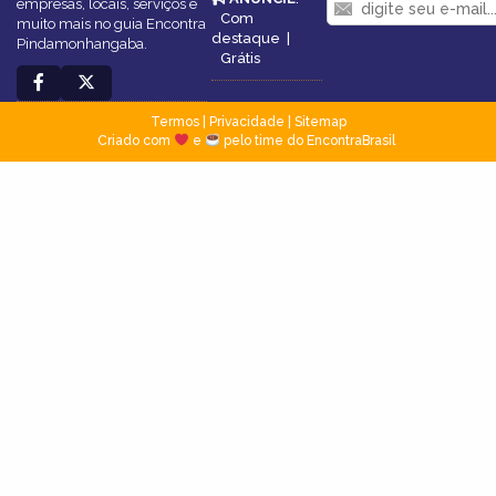
empresas, locais, serviços e
Com
muito mais no guia Encontra
destaque
|
Pindamonhangaba.
Grátis
Termos
|
Privacidade
|
Sitemap
Criado com
e
pelo time do EncontraBrasil