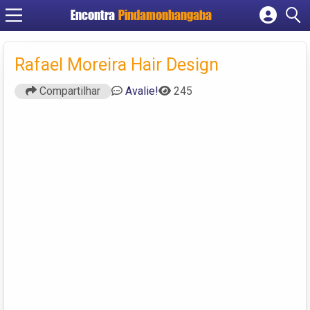
Encontra
Pindamonhangaba
Cadastrar empresa
Fazer login
Rafael Moreira Hair Design
Criar conta
Compartilhar
Avalie!
245