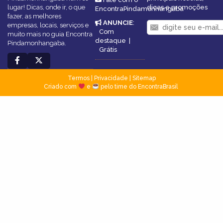
lugar! Dicas, onde ir, o que
dicas e promoções
EncontraPindamonhangaba
fazer, as melhores
ANUNCIE
:
empresas, locais, serviços e
Com
muito mais no guia Encontra
destaque
|
Pindamonhangaba.
Grátis
Termos
|
Privacidade
|
Sitemap
Criado com
e
pelo time do EncontraBrasil