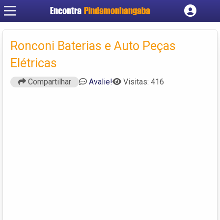
Encontra
Pindamonhangaba
Cadastrar empresa
Fazer login
Ronconi Baterias e Auto Peças
Criar conta
Elétricas
Compartilhar
Avalie!
Visitas: 416