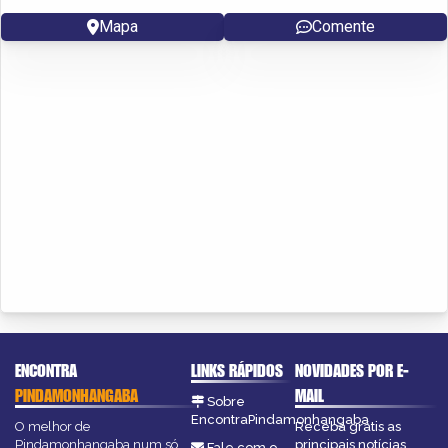
Mapa
Comente
ENCONTRA
LINKS RÁPIDOS
NOVIDADES POR E-
PINDAMONHANGABA
MAIL
Sobre
EncontraPindamonhangaba
O melhor de
Receba grátis as
Pindamonhangaba num só
principais notícias,
Fale com o