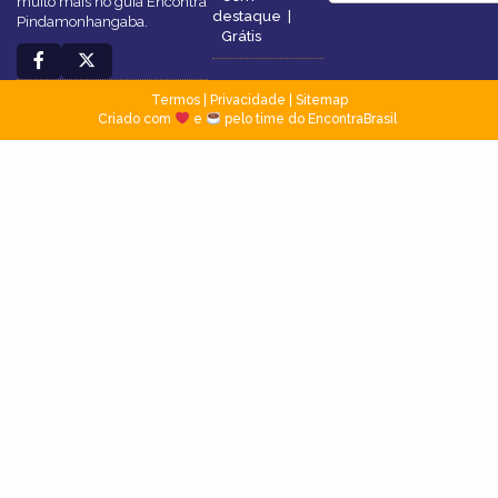
muito mais no guia Encontra
destaque
|
Pindamonhangaba.
Grátis
Termos
|
Privacidade
|
Sitemap
Criado com
e
pelo time do EncontraBrasil