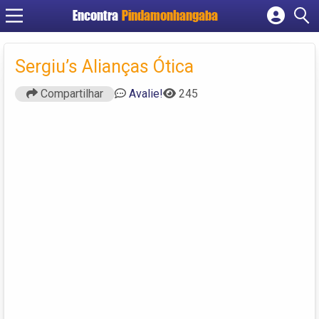
Encontra
Pindamonhangaba
Cadastrar empresa
Fazer login
Sergiu’s Alianças Ótica
Criar conta
Compartilhar
Avalie!
245