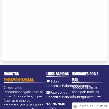
ENCONTRA
LINKS RÁPIDOS
NOVIDADES POR E-
PINDAMONHANGABA
MAIL
Sobre
EncontraPindamonhangaba
O melhor de
Receba grátis as
Pindamonhangaba num só
principais notícias,
Fale com o
lugar! Dicas, onde ir, o que
dicas e promoções
EncontraPindamonhangaba
fazer, as melhores
ANUNCIE
:
empresas, locais, serviços e
Com