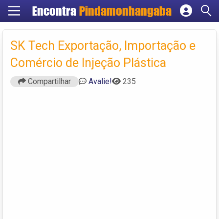
Encontra
Pindamonhangaba
Cadastrar empresa
Fazer login
SK Tech Exportação, Importação e
Criar conta
Comércio de Injeção Plástica
Compartilhar
Avalie!
235