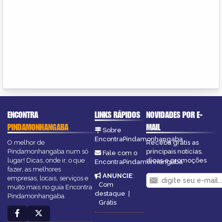
ENCONTRA
LINKS RÁPIDOS
NOVIDADES POR E-
PINDAMONHANGABA
MAIL
Sobre
EncontraPindamonhangaba
O melhor de
Receba grátis as
Pindamonhangaba num só
principais notícias,
Fale com o
lugar! Dicas, onde ir, o que
dicas e promoções
EncontraPindamonhangaba
fazer, as melhores
ANUNCIE
:
empresas, locais, serviços e
Com
muito mais no guia Encontra
destaque
|
Pindamonhangaba.
Grátis