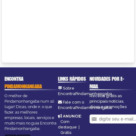
ENCONTRA
LINKS RÁPIDOS
NOVIDADES POR E-
PINDAMONHANGABA
MAIL
Sobre
EncontraPindamonhangaba
O melhor de
Receba grátis as
Pindamonhangaba num só
principais notícias,
Fale com o
lugar! Dicas, onde ir, o que
dicas e promoções
EncontraPindamonhangaba
fazer, as melhores
ANUNCIE
:
empresas, locais, serviços e
Com
muito mais no guia Encontra
destaque
|
Pindamonhangaba.
Grátis