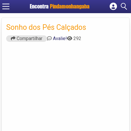
Encontra
Pindamonhangaba
Cadastrar empresa
Fazer login
Sonho dos Pés Calçados
Criar conta
Compartilhar
Avalie!
292