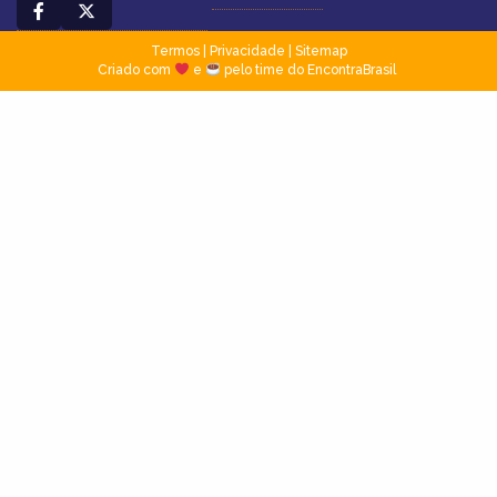
Termos
|
Privacidade
|
Sitemap
Criado com
e
pelo time do EncontraBrasil