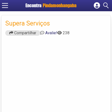
Encontra
Pindamonhangaba
Cadastrar empresa
Fazer login
Supera Serviços
Criar conta
Compartilhar
Avalie!
238