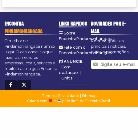
ENCONTRA
LINKS RÁPIDOS
NOVIDADES POR E-
PINDAMONHANGABA
MAIL
Sobre
EncontraPindamonhangaba
O melhor de
Receba grátis as
Pindamonhangaba num só
principais notícias,
Fale com o
lugar! Dicas, onde ir, o que
dicas e promoções
EncontraPindamonhangaba
fazer, as melhores
ANUNCIE
:
empresas, locais, serviços e
Com
muito mais no guia Encontra
destaque
|
Pindamonhangaba.
Grátis
Termos
|
Privacidade
|
Sitemap
Criado com
e
pelo time do EncontraBrasil