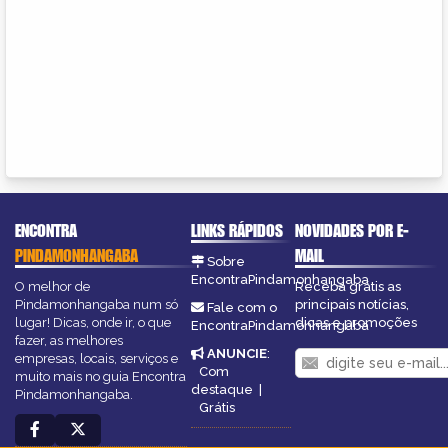
ENCONTRA
LINKS RÁPIDOS
NOVIDADES POR E-
PINDAMONHANGABA
MAIL
Sobre
EncontraPindamonhangaba
O melhor de
Receba grátis as
Pindamonhangaba num só
principais notícias,
Fale com o
lugar! Dicas, onde ir, o que
dicas e promoções
EncontraPindamonhangaba
fazer, as melhores
ANUNCIE
:
empresas, locais, serviços e
Com
muito mais no guia Encontra
destaque
|
Pindamonhangaba.
Grátis