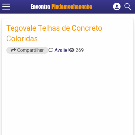
Encontra
Pindamonhangaba
Cadastrar empresa
Fazer login
Tegovale Telhas de Concreto
Criar conta
Coloridas
Compartilhar
Avalie!
269