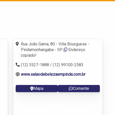
Cadastrar empresa
Fazer login
Criar conta
Entrar
Rua João Gama, 80 - Villa Bourguese -
Pindamonhangaba - SP
Endereço
copiado!
(12) 3527-1888 / (12) 99100-2583
www.salaodebelezaempinda.com.br
Mapa
Comente