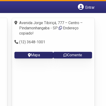
Entrar
Cadastrar empresa
Fazer login
Avenida Jorge Tibiriçá, 777 – Centro –
Criar conta
Pindamonhangaba - SP
Endereço
copiado!
(12) 3648-1001
Mapa
Comente