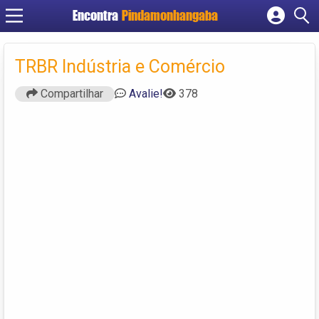
Encontra
Pindamonhangaba
Cadastrar empresa
Fazer login
TRBR Indústria e Comércio
Criar conta
Compartilhar
Avalie!
378