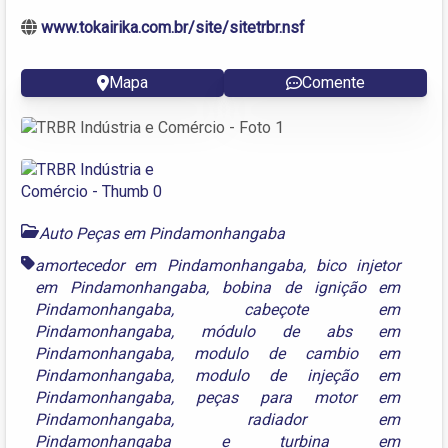
www.tokairika.com.br/site/sitetrbr.nsf
Mapa
Comente
Auto Peças em Pindamonhangaba
amortecedor em Pindamonhangaba
,
bico injetor
em Pindamonhangaba
,
bobina de ignição em
Pindamonhangaba
,
cabeçote em
Pindamonhangaba
,
módulo de abs em
Pindamonhangaba
,
modulo de cambio em
Pindamonhangaba
,
modulo de injeção em
Pindamonhangaba
,
peças para motor em
Pindamonhangaba
,
radiador em
Pindamonhangaba
e
turbina em