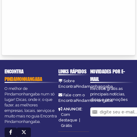
ENCONTRA
LINKS RÁPIDOS
NOVIDADES POR E-
PINDAMONHANGABA
MAIL
Sobre
EncontraPindamonhangaba
O melhor de
Receba grátis as
Pindamonhangaba num só
principais notícias,
Fale com o
lugar! Dicas, onde ir, o que
dicas e promoções
EncontraPindamonhangaba
fazer, as melhores
ANUNCIE
:
empresas, locais, serviços e
Com
muito mais no guia Encontra
destaque
|
Pindamonhangaba.
Grátis