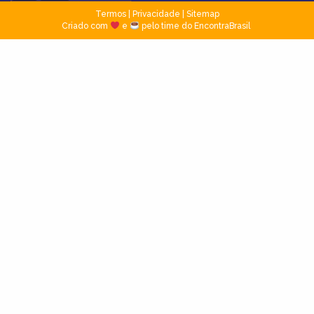
Termos
|
Privacidade
|
Sitemap
Criado com
e
pelo time do EncontraBrasil