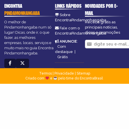
ENCONTRA
LINKS RÁPIDOS
NOVIDADES POR E-
PINDAMONHANGABA
MAIL
Sobre
EncontraPindamonhangaba
O melhor de
Receba grátis as
Pindamonhangaba num só
principais notícias,
Fale com o
lugar! Dicas, onde ir, o que
dicas e promoções
EncontraPindamonhangaba
fazer, as melhores
ANUNCIE
:
empresas, locais, serviços e
Com
muito mais no guia Encontra
destaque
|
Pindamonhangaba.
Grátis
Termos
|
Privacidade
|
Sitemap
Criado com
e
pelo time do EncontraBrasil