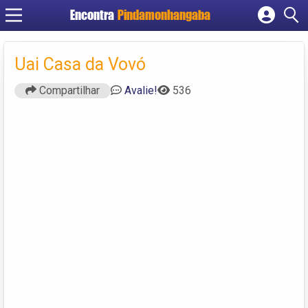
Encontra
Pindamonhangaba
Cadastrar empresa
Fazer login
Uai Casa da Vovó
Criar conta
Compartilhar
Avalie!
536