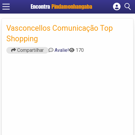
Encontra
Pindamonhangaba
Cadastrar empresa
Fazer login
Vasconcellos Comunicação Top
Criar conta
Shopping
Compartilhar
Avalie!
170