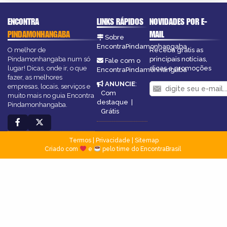
ENCONTRA
LINKS RÁPIDOS
NOVIDADES POR E-
PINDAMONHANGABA
MAIL
Sobre
EncontraPindamonhangaba
O melhor de
Receba grátis as
Pindamonhangaba num só
principais notícias,
Fale com o
lugar! Dicas, onde ir, o que
dicas e promoções
EncontraPindamonhangaba
fazer, as melhores
ANUNCIE
:
empresas, locais, serviços e
Com
muito mais no guia Encontra
destaque
|
Pindamonhangaba.
Grátis
Termos
|
Privacidade
|
Sitemap
Criado com
e
pelo time do EncontraBrasil