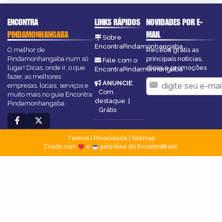
ENCONTRA
LINKS RÁPIDOS
NOVIDADES POR E-
PINDAMONHANGABA
MAIL
Sobre
EncontraPindamonhangaba
O melhor de
Receba grátis as
Pindamonhangaba num só
principais notícias,
Fale com o
lugar! Dicas, onde ir, o que
dicas e promoções
EncontraPindamonhangaba
fazer, as melhores
ANUNCIE
:
empresas, locais, serviços e
Com
muito mais no guia Encontra
destaque
|
Pindamonhangaba.
Grátis
Termos
|
Privacidade
|
Sitemap
Criado com
e
pelo time do EncontraBrasil