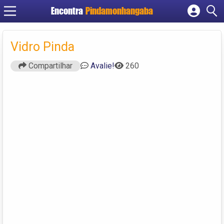
Encontra
Pindamonhangaba
Cadastrar empresa
Fazer login
Vidro Pinda
Criar conta
Compartilhar
Avalie!
260