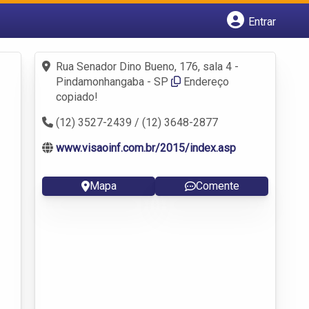
Entrar
Cadastrar empresa
Fazer login
Rua Senador Dino Bueno, 176, sala 4 -
Criar conta
Pindamonhangaba - SP
Endereço
copiado!
(12) 3527-2439 / (12) 3648-2877
www.visaoinf.com.br/2015/index.asp
Mapa
Comente