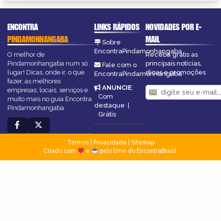
ENCONTRA
LINKS RÁPIDOS
NOVIDADES POR E-
PINDAMONHANGABA
MAIL
Sobre
EncontraPindamonhangaba
O melhor de
Receba grátis as
Pindamonhangaba num só
principais notícias,
Fale com o
lugar! Dicas, onde ir, o que
dicas e promoções
EncontraPindamonhangaba
fazer, as melhores
ANUNCIE
:
empresas, locais, serviços e
Com
muito mais no guia Encontra
destaque
|
Pindamonhangaba.
Grátis
Termos
|
Privacidade
|
Sitemap
Criado com
e
pelo time do EncontraBrasil