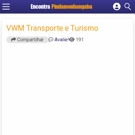
Encontra
Pindamonhangaba
Cadastrar empresa
Fazer login
VWM Transporte e Turismo
Criar conta
Compartilhar
Avalie!
191