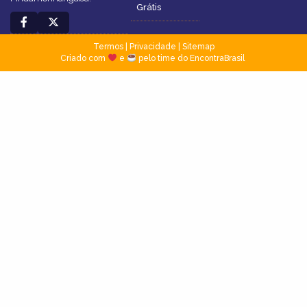
Grátis
Termos
|
Privacidade
|
Sitemap
Criado com
e
pelo time do EncontraBrasil