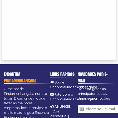
ENCONTRA
LINKS RÁPIDOS
NOVIDADES POR E-
PINDAMONHANGABA
MAIL
Sobre
EncontraPindamonhangaba
O melhor de
Receba grátis as
Pindamonhangaba num só
principais notícias,
Fale com o
lugar! Dicas, onde ir, o que
dicas e promoções
EncontraPindamonhangaba
fazer, as melhores
ANUNCIE
:
empresas, locais, serviços e
Com
muito mais no guia Encontra
destaque
|
Pindamonhangaba.