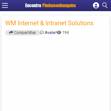
Encontra
Pindamonhangaba
Cadastrar empresa
Fazer login
WM Internet & Intranet Solutions
Criar conta
Compartilhar
Avalie!
194