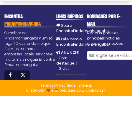
ENCONTRA
LINKS RÁPIDOS
NOVIDADES POR E-
PINDAMONHANGABA
MAIL
Sobre
EncontraPindamonhangaba
O melhor de
Receba grátis as
Pindamonhangaba num só
principais notícias,
Fale com o
lugar! Dicas, onde ir, o que
dicas e promoções
EncontraPindamonhangaba
fazer, as melhores
ANUNCIE
:
empresas, locais, serviços e
Com
muito mais no guia Encontra
destaque
|
Pindamonhangaba.
Grátis
Termos
|
Privacidade
|
Sitemap
Criado com
e
pelo time do EncontraBrasil