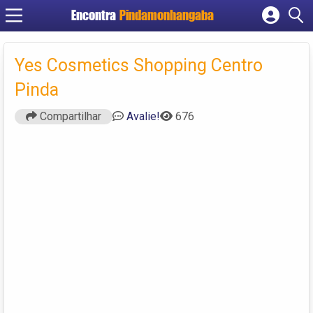
Encontra
Pindamonhangaba
Cadastrar empresa
Fazer login
Yes Cosmetics Shopping Centro
Criar conta
Pinda
Compartilhar
Avalie!
676