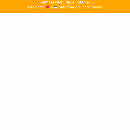
Termos
|
Privacidade
|
Sitemap
Criado com
e
pelo time do EncontraBrasil