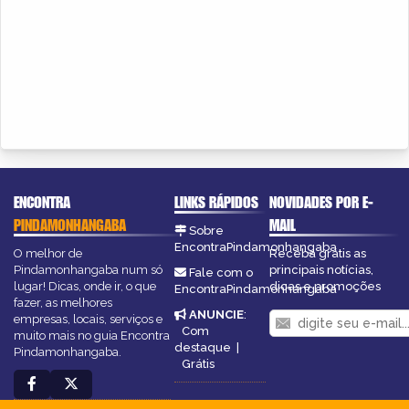
ENCONTRA
LINKS RÁPIDOS
NOVIDADES POR E-
PINDAMONHANGABA
MAIL
Sobre
EncontraPindamonhangaba
O melhor de
Receba grátis as
Pindamonhangaba num só
principais notícias,
Fale com o
lugar! Dicas, onde ir, o que
dicas e promoções
EncontraPindamonhangaba
fazer, as melhores
ANUNCIE
:
empresas, locais, serviços e
Com
muito mais no guia Encontra
destaque
|
Pindamonhangaba.
Grátis