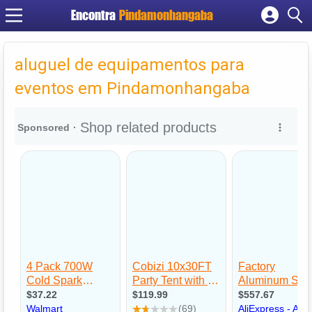
Encontra
Pindamonhangaba
Cadastrar empresa
Fazer login
aluguel de equipamentos para
Criar conta
eventos em Pindamonhangaba