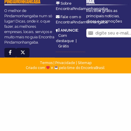
PINDAMONHANGABA
MAIL
Sobre
EncontraPindamonhangaba
O melhor de
Receba grátis as
Pindamonhangaba num só
principais notícias,
Fale com o
lugar! Dicas, onde ir, o que
dicas e promoções
EncontraPindamonhangaba
fazer, as melhores
ANUNCIE
:
empresas, locais, serviços e
Com
muito mais no guia Encontra
destaque
|
Pindamonhangaba.
Grátis
Termos
|
Privacidade
|
Sitemap
Criado com
e
pelo time do EncontraBrasil