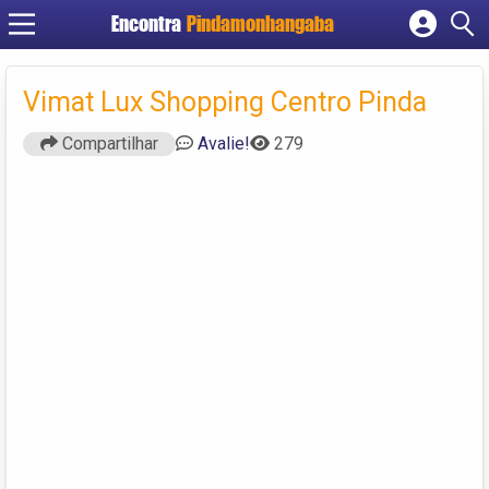
Encontra
Pindamonhangaba
Cadastrar empresa
Fazer login
Vimat Lux Shopping Centro Pinda
Criar conta
Compartilhar
Avalie!
279