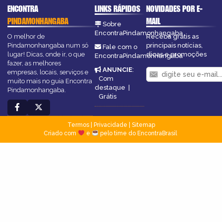
ENCONTRA
LINKS RÁPIDOS
NOVIDADES POR E-
PINDAMONHANGABA
MAIL
Sobre
EncontraPindamonhangaba
O melhor de
Receba grátis as
Pindamonhangaba num só
principais notícias,
Fale com o
lugar! Dicas, onde ir, o que
dicas e promoções
EncontraPindamonhangaba
fazer, as melhores
ANUNCIE
:
empresas, locais, serviços e
Com
muito mais no guia Encontra
destaque
|
Pindamonhangaba.
Grátis
Termos
|
Privacidade
|
Sitemap
Criado com
e
pelo time do EncontraBrasil