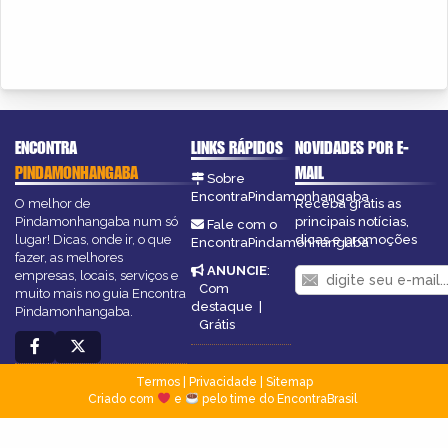
ENCONTRA
LINKS RÁPIDOS
NOVIDADES POR E-
PINDAMONHANGABA
MAIL
Sobre
EncontraPindamonhangaba
O melhor de
Receba grátis as
Pindamonhangaba num só
principais notícias,
Fale com o
lugar! Dicas, onde ir, o que
dicas e promoções
EncontraPindamonhangaba
fazer, as melhores
ANUNCIE
:
empresas, locais, serviços e
Com
muito mais no guia Encontra
destaque
|
Pindamonhangaba.
Grátis
Termos
|
Privacidade
|
Sitemap
Criado com
e
pelo time do EncontraBrasil