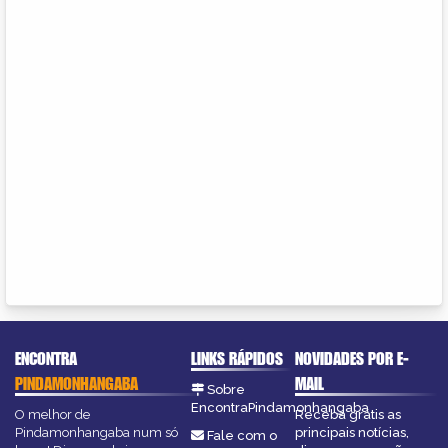
ENCONTRA
LINKS RÁPIDOS
NOVIDADES POR E-
PINDAMONHANGABA
MAIL
Sobre
EncontraPindamonhangaba
O melhor de
Receba grátis as
Pindamonhangaba num só
principais notícias,
Fale com o