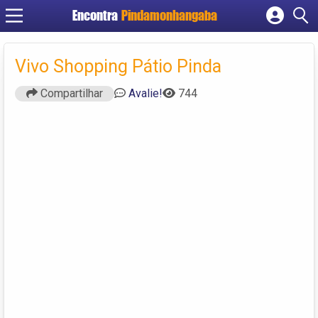
Encontra
Pindamonhangaba
Cadastrar empresa
Fazer login
Vivo Shopping Pátio Pinda
Criar conta
Compartilhar
Avalie!
744