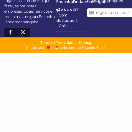
lugar! Dicas, onde ir, o que
dicas e promoções
EncontraPindamonhangaba
fazer, as melhores
ANUNCIE
:
empresas, locais, serviços e
Com
muito mais no guia Encontra
destaque
|
Pindamonhangaba.
Grátis
Termos
|
Privacidade
|
Sitemap
Criado com
e
pelo time do EncontraBrasil