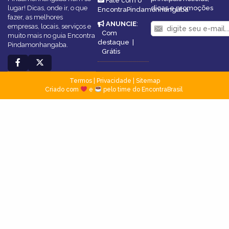
Fale com o
lugar! Dicas, onde ir, o que
dicas e promoções
EncontraPindamonhangaba
fazer, as melhores
ANUNCIE
:
empresas, locais, serviços e
Com
muito mais no guia Encontra
destaque
|
Pindamonhangaba.
Grátis
Termos
|
Privacidade
|
Sitemap
Criado com
e
pelo time do EncontraBrasil