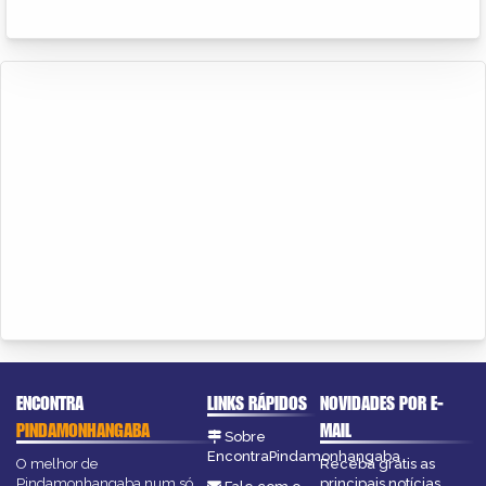
ENCONTRA
LINKS RÁPIDOS
NOVIDADES POR E-
PINDAMONHANGABA
MAIL
Sobre
EncontraPindamonhangaba
O melhor de
Receba grátis as
Pindamonhangaba num só
principais notícias,