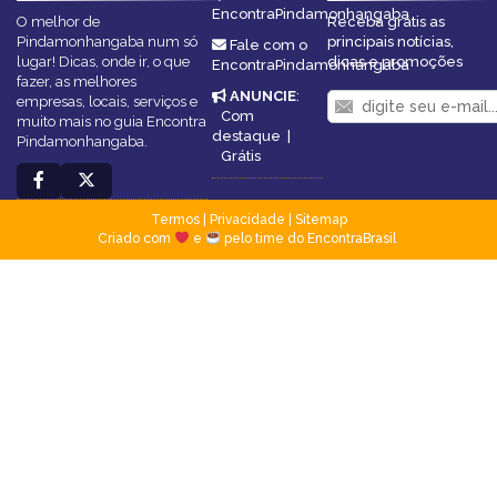
EncontraPindamonhangaba
O melhor de
Receba grátis as
Pindamonhangaba num só
principais notícias,
Fale com o
lugar! Dicas, onde ir, o que
dicas e promoções
EncontraPindamonhangaba
fazer, as melhores
ANUNCIE
:
empresas, locais, serviços e
Com
muito mais no guia Encontra
destaque
|
Pindamonhangaba.
Grátis
Termos
|
Privacidade
|
Sitemap
Criado com
e
pelo time do EncontraBrasil