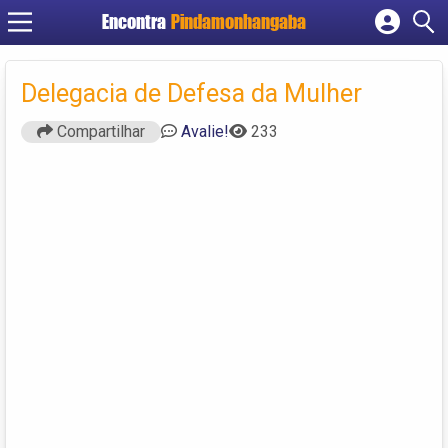
Encontra
Pindamonhangaba
Cadastrar empresa
Fazer login
Delegacia de Defesa da Mulher
Criar conta
Compartilhar
Avalie!
233