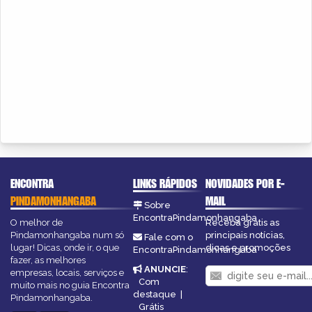
ENCONTRA
LINKS RÁPIDOS
NOVIDADES POR E-
PINDAMONHANGABA
MAIL
Sobre
EncontraPindamonhangaba
O melhor de
Receba grátis as
Pindamonhangaba num só
principais notícias,
Fale com o
lugar! Dicas, onde ir, o que
dicas e promoções
EncontraPindamonhangaba
fazer, as melhores
ANUNCIE
:
empresas, locais, serviços e
Com
muito mais no guia Encontra
destaque
|
Pindamonhangaba.
Grátis