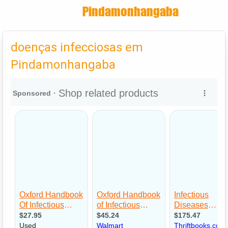
Encontra
Pindamonhangaba
Cadastrar empresa
Fazer login
doenças infecciosas em
Criar conta
Pindamonhangaba