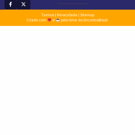
Termos
|
Privacidade
|
Sitemap
Criado com
e
pelo time do EncontraBrasil