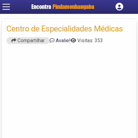
Encontra
Pindamonhangaba
Cadastrar empresa
Fazer login
Centro de Especialidades Médicas
Criar conta
Compartilhar
Avalie!
Visitas: 353