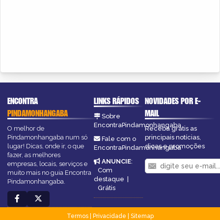
ENCONTRA
LINKS RÁPIDOS
NOVIDADES POR E-
PINDAMONHANGABA
MAIL
Sobre
EncontraPindamonhangaba
O melhor de
Receba grátis as
Pindamonhangaba num só
principais notícias,
Fale com o
lugar! Dicas, onde ir, o que
dicas e promoções
EncontraPindamonhangaba
fazer, as melhores
ANUNCIE
:
empresas, locais, serviços e
Com
muito mais no guia Encontra
destaque
|
Pindamonhangaba.
Grátis
Termos
|
Privacidade
|
Sitemap