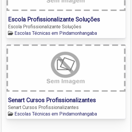
Escola Profissionalizante Soluções
Escola Profissionalizante Soluções
Escolas Técnicas em Pindamonhangaba
Senart Cursos Profissionalizantes
Senart Cursos Profissionalizantes
Escolas Técnicas em Pindamonhangaba