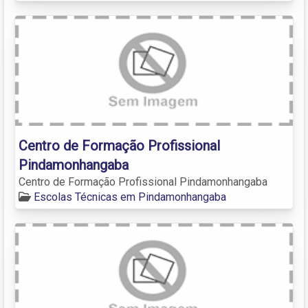
Centro de Formação Profissional
Pindamonhangaba
Centro de Formação Profissional Pindamonhangaba
Escolas Técnicas em Pindamonhangaba