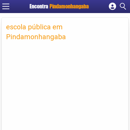
Encontra
Pindamonhangaba
Cadastrar empresa
Fazer login
escola pública em
Criar conta
Pindamonhangaba