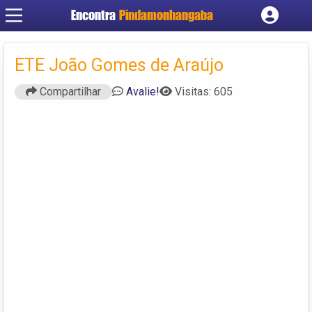
Encontra
Pindamonhangaba
Cadastrar empresa
Fazer login
ETE João Gomes de Araújo
Criar conta
Compartilhar
Avalie!
Visitas: 605