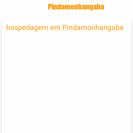
Encontra
Pindamonhangaba
Cadastrar empresa
Fazer login
hospedagem em Pindamonhangaba
Criar conta