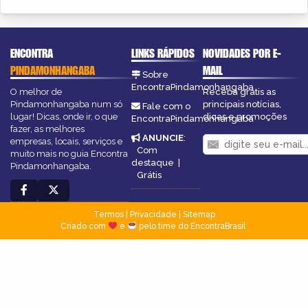
ENCONTRA
LINKS RÁPIDOS
NOVIDADES POR E-
PINDAMONHANGABA
MAIL
Sobre
EncontraPindamonhangaba
O melhor de
Receba grátis as
Pindamonhangaba num só
principais notícias,
Fale com o
lugar! Dicas, onde ir, o que
dicas e promoções
EncontraPindamonhangaba
fazer, as melhores
ANUNCIE
:
empresas, locais, serviços e
Com
muito mais no guia Encontra
destaque
|
Pindamonhangaba.
Grátis
Termos
|
Privacidade
|
Sitemap
Criado com
e
pelo time do EncontraBrasil