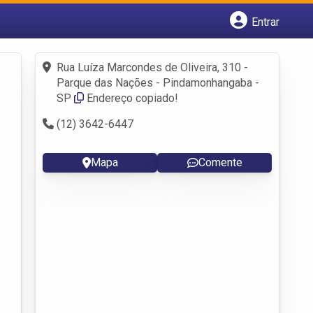
Entrar
Cadastrar empresa
Fazer login
Rua Luíza Marcondes de Oliveira, 310 -
Criar conta
Parque das Nações - Pindamonhangaba -
SP
Endereço copiado!
(12) 3642-6447
Mapa
Comente