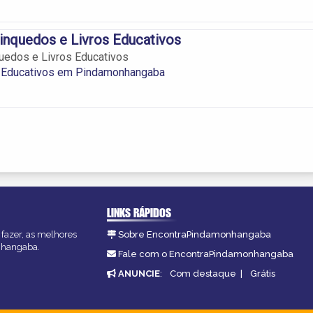
inquedos e Livros Educativos
uedos e Livros Educativos
 Educativos em Pindamonhangaba
LINKS RÁPIDOS
fazer, as melhores
Sobre EncontraPindamonhangaba
onhangaba.
Fale com o EncontraPindamonhangaba
ANUNCIE
:
Com destaque
|
Grátis