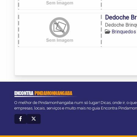
Dedoche Br
Dedoche Brinq
Brinquedos
ENCONTRA
PINDAMONHANGABA
O melhor de Pindamonhangaba num só lugar! Dicas, onde ir, o que 
empresas, locais, serviços e muito mais no guia Encontra Pindam