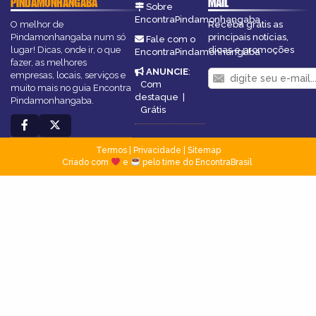
PINDAMONHANGABA
MAIL
Sobre
EncontraPindamonhangaba
O melhor de
Receba grátis as
Pindamonhangaba num só
principais notícias,
Fale com o
lugar! Dicas, onde ir, o que
dicas e promoções
EncontraPindamonhangaba
fazer, as melhores
ANUNCIE
:
empresas, locais, serviços e
Com
muito mais no guia Encontra
destaque
|
Pindamonhangaba.
Grátis
Termos
|
Privacidade
|
Sitemap
Criado com
e
pelo time do EncontraBrasil