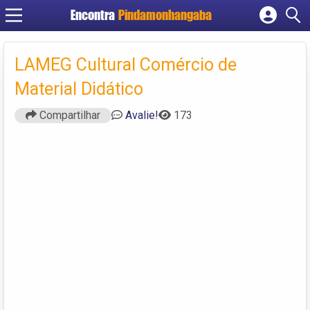
Encontra
Pindamonhangaba
Cadastrar empresa
Fazer login
LAMEG Cultural Comércio de
Criar conta
Material Didático
Compartilhar
Avalie!
173