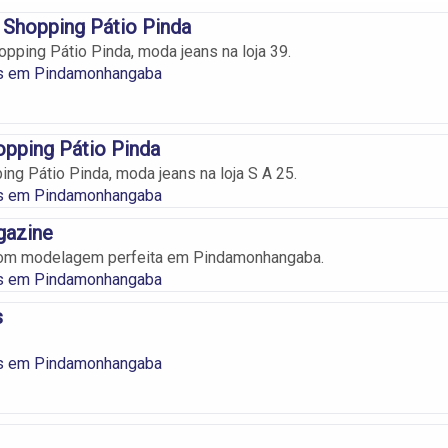
Shopping Pátio Pinda
pping Pátio Pinda, moda jeans na loja 39.
s em Pindamonhangaba
opping Pátio Pinda
ing Pátio Pinda, moda jeans na loja S A 25.
s em Pindamonhangaba
gazine
com modelagem perfeita em Pindamonhangaba.
s em Pindamonhangaba
s
s em Pindamonhangaba