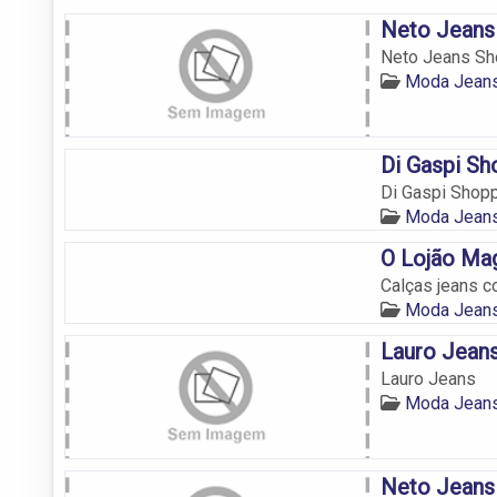
Neto Jeans 
Neto Jeans Sho
Moda Jean
Di Gaspi Sh
Di Gaspi Shopp
Moda Jean
O Lojão Ma
Calças jeans 
Moda Jean
Lauro Jean
Lauro Jeans
Moda Jean
Neto Jeans