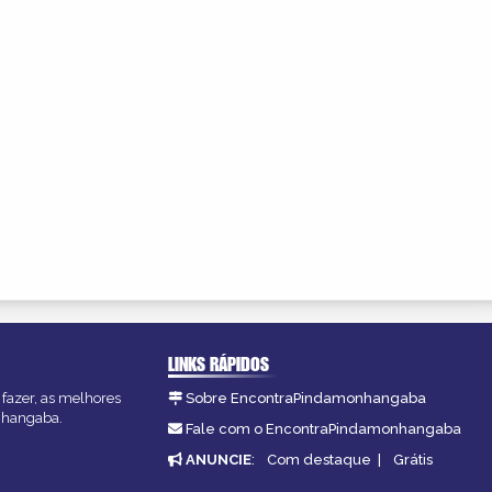
LINKS RÁPIDOS
fazer, as melhores
Sobre EncontraPindamonhangaba
onhangaba.
Fale com o EncontraPindamonhangaba
ANUNCIE
:
Com destaque
|
Grátis