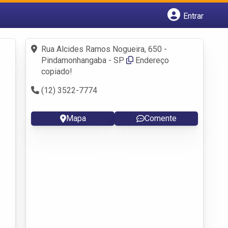
Entrar
Cadastrar empresa
Fazer login
Rua Alcides Ramos Nogueira, 650 -
Criar conta
Pindamonhangaba - SP
Endereço
copiado!
(12) 3522-7774
Mapa
Comente