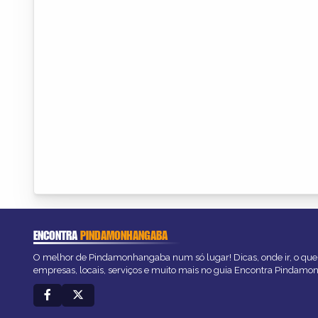
ENCONTRA
PINDAMONHANGABA
O melhor de Pindamonhangaba num só lugar! Dicas, onde ir, o que 
empresas, locais, serviços e muito mais no guia Encontra Pindam