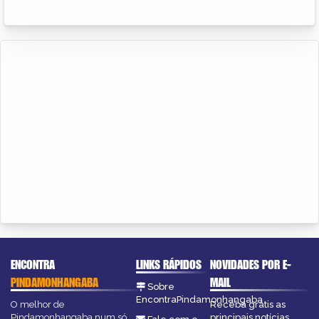
ENCONTRA
LINKS RÁPIDOS
NOVIDADES POR E-
PINDAMONHANGABA
MAIL
Sobre
EncontraPindamonhangaba
O melhor de
Receba grátis as
Pindamonhangaba num só
principais notícias,