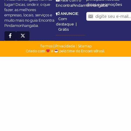
Fale com o
lugar! Dicas, onde ir, o que
dicas e promoções
EncontraPindamonhangaba
fazer, as melhores
ANUNCIE
:
empresas, locais, serviços e
Com
muito mais no guia Encontra
destaque
|
Pindamonhangaba.
Grátis
Termos
|
Privacidade
|
Sitemap
Criado com
e
pelo time do EncontraBrasil