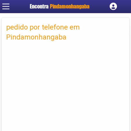
Encontra
Pindamonhangaba
Cadastrar empresa
Fazer login
pedido por telefone em
Criar conta
Pindamonhangaba