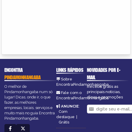
ENCONTRA
LINKS RÁPIDOS
NOVIDADES POR E-
PINDAMONHANGABA
MAIL
Sobre
EncontraPindamonhangaba
O melhor de
Receba grátis as
Pindamonhangaba num só
principais notícias,
Fale com o
lugar! Dicas, onde ir, o que
dicas e promoções
EncontraPindamonhangaba
fazer, as melhores
ANUNCIE
:
empresas, locais, serviços e
Com
muito mais no guia Encontra
destaque
|
Pindamonhangaba.
Grátis