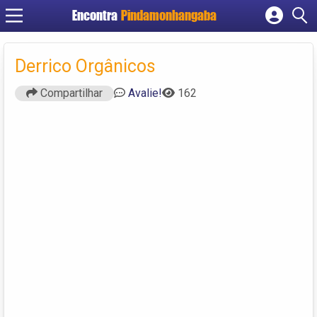
Encontra
Pindamonhangaba
Cadastrar empresa
Fazer login
Derrico Orgânicos
Criar conta
Compartilhar
Avalie!
162