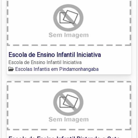
Escola de Ensino Infantil Iniciativa
Escola de Ensino Infantil Iniciativa
Escolas Infantis em Pindamonhangaba