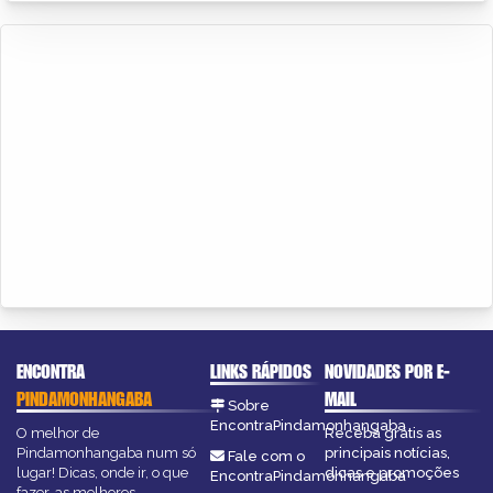
ENCONTRA
LINKS RÁPIDOS
NOVIDADES POR E-
PINDAMONHANGABA
MAIL
Sobre
EncontraPindamonhangaba
O melhor de
Receba grátis as
Pindamonhangaba num só
principais notícias,
Fale com o
lugar! Dicas, onde ir, o que
dicas e promoções
EncontraPindamonhangaba
fazer, as melhores