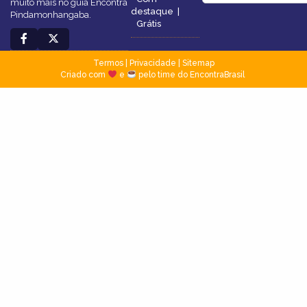
muito mais no guia Encontra
destaque
|
Pindamonhangaba.
Grátis
Termos
|
Privacidade
|
Sitemap
Criado com
e
pelo time do EncontraBrasil