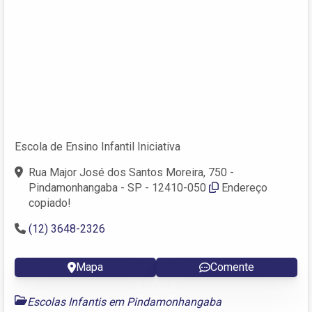
Escola de Ensino Infantil Iniciativa
Rua Major José dos Santos Moreira, 750 -
Pindamonhangaba - SP - 12410-050
Endereço
copiado!
(12) 3648-2326
Mapa
Comente
Escolas Infantis em Pindamonhangaba