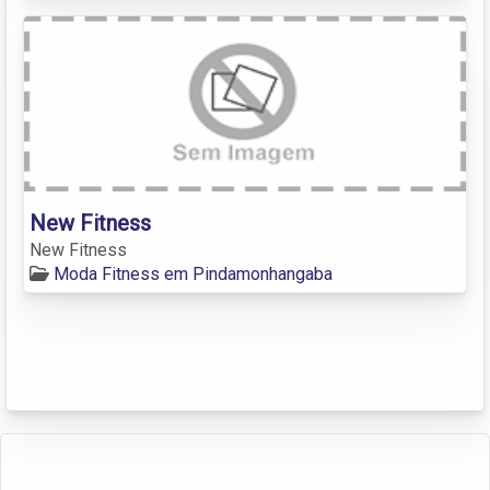
New Fitness
New Fitness
Moda Fitness em Pindamonhangaba