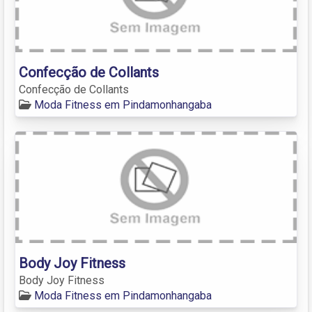
Confecção de Collants
Confecção de Collants
Moda Fitness em Pindamonhangaba
Body Joy Fitness
Body Joy Fitness
Moda Fitness em Pindamonhangaba