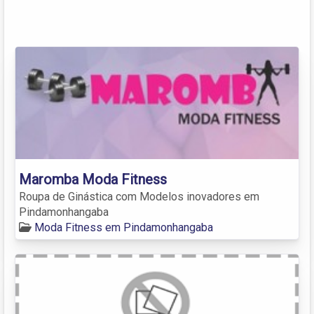
Maromba Moda Fitness
Roupa de Ginástica com Modelos inovadores em
Pindamonhangaba
Moda Fitness em Pindamonhangaba