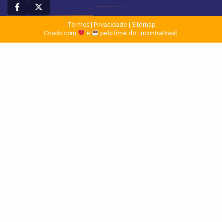
Termos
|
Privacidade
|
Sitemap
Criado com
e
pelo time do EncontraBrasil