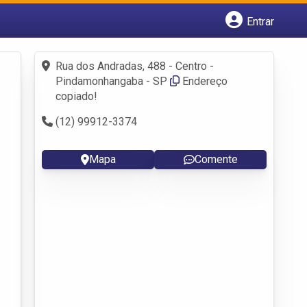
Entrar
Cadastrar empresa
Fazer login
Rua dos Andradas, 488 - Centro -
Criar conta
Pindamonhangaba - SP
Endereço
copiado!
(12) 99912-3374
Mapa
Comente