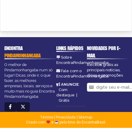
ENCONTRA
LINKS RÁPIDOS
NOVIDADES POR E-
PINDAMONHANGABA
MAIL
Sobre
EncontraPindamonhangaba
O melhor de
Receba grátis as
Pindamonhangaba num só
principais notícias,
Fale com o
lugar! Dicas, onde ir, o que
dicas e promoções
EncontraPindamonhangaba
fazer, as melhores
ANUNCIE
:
empresas, locais, serviços e
Com
muito mais no guia Encontra
destaque
|
Pindamonhangaba.
Grátis
Termos
|
Privacidade
|
Sitemap
Criado com
e
pelo time do EncontraBrasil