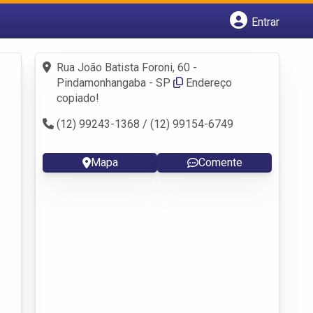
Entrar
Cadastrar empresa
Fazer login
Rua João Batista Foroni, 60 -
Criar conta
Pindamonhangaba - SP
Endereço
copiado!
(12) 99243-1368 / (12) 99154-6749
Mapa
Comente