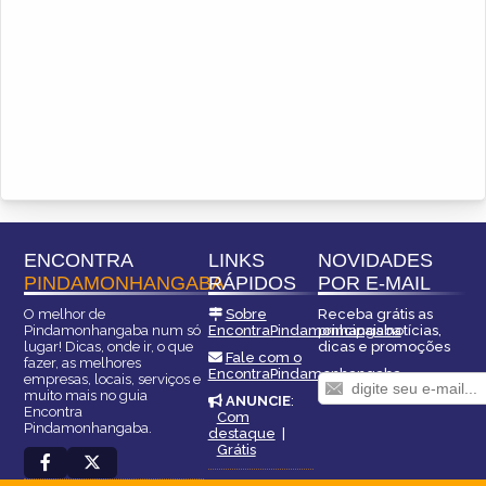
ENCONTRA
LINKS
NOVIDADES
PINDAMONHANGABA
RÁPIDOS
POR E-MAIL
O melhor de
Sobre
Receba grátis as
Pindamonhangaba num só
EncontraPindamonhangaba
principais notícias,
lugar! Dicas, onde ir, o que
dicas e promoções
Fale com o
fazer, as melhores
EncontraPindamonhangaba
empresas, locais, serviços e
muito mais no guia
ANUNCIE
:
Encontra
Com
Pindamonhangaba.
destaque
|
Grátis