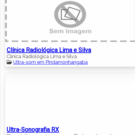
Clínica Radiológica Lima e Silva
Clínica Radiológica Lima e Silva
Ultra-som em Pindamonhangaba
Ultra-Sonografia RX