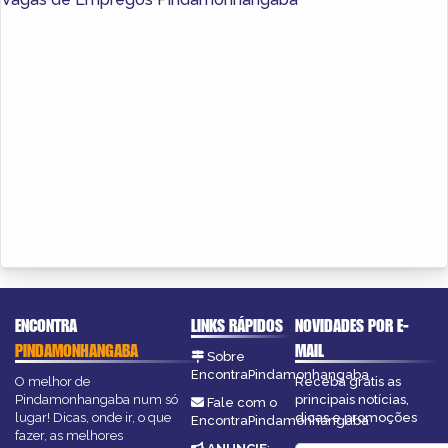
ENCONTRA
LINKS RÁPIDOS
NOVIDADES POR E-
PINDAMONHANGABA
MAIL
Sobre
EncontraPindamonhangaba
O melhor de
Receba grátis as
Pindamonhangaba num só
principais notícias,
Fale com o
lugar! Dicas, onde ir, o que
dicas e promoções
EncontraPindamonhangaba
fazer, as melhores