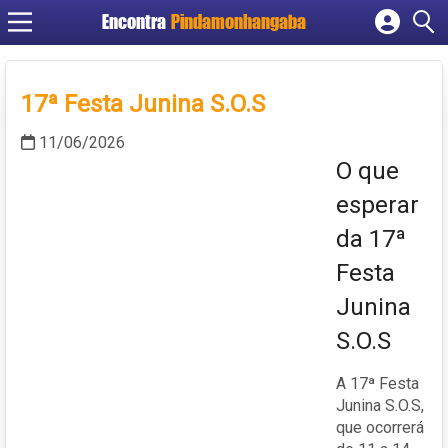
Encontra
Pindamonhangaba
Cadastrar empresa
Fazer login
17ª Festa Junina S.O.S
Criar conta
11/06/2026
O que
esperar
da 17ª
Festa
Junina
S.O.S
A 17ª Festa
Junina S.O.S,
que ocorrerá