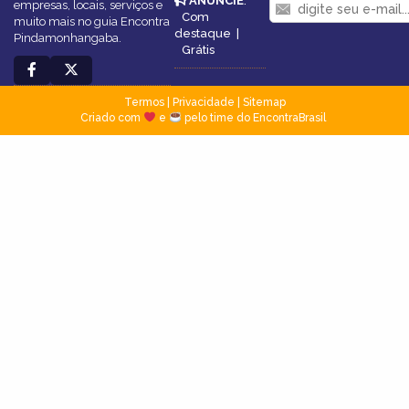
ANUNCIE
:
empresas, locais, serviços e
Com
muito mais no guia Encontra
destaque
|
Pindamonhangaba.
Grátis
Termos
|
Privacidade
|
Sitemap
Criado com
e
pelo time do EncontraBrasil