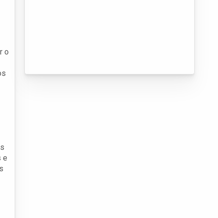
r o
os
as
s e
s