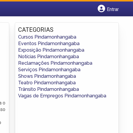
Entrar
Cadastrar empresa
Fazer login
CATEGORIAS
Criar conta
Cursos Pindamonhangaba
Eventos Pindamonhangaba
Exposição Pindamonhangaba
Notícias Pindamonhangaba
Reclamações Pindamonhangaba
Serviços Pindamonhangaba
Shows Pindamonhangaba
Teatro Pindamonhangaba
Trânsito Pindamonhangaba
Vagas de Empregos Pindamonhangaba
a o
sso
o