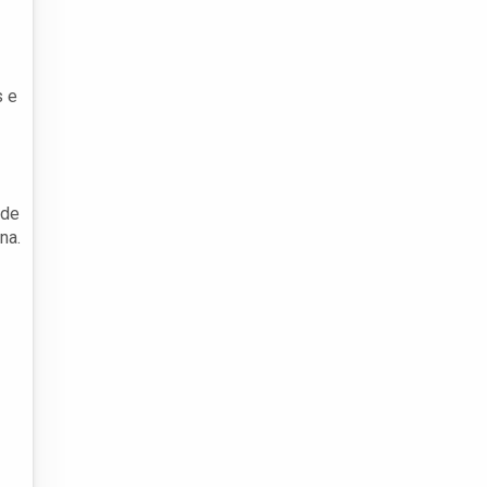
s e
 de
na.