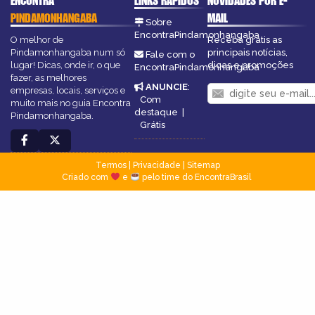
ENCONTRA
LINKS RÁPIDOS
NOVIDADES POR E-
PINDAMONHANGABA
MAIL
Sobre
EncontraPindamonhangaba
O melhor de
Receba grátis as
Pindamonhangaba num só
principais notícias,
Fale com o
lugar! Dicas, onde ir, o que
dicas e promoções
EncontraPindamonhangaba
fazer, as melhores
ANUNCIE
:
empresas, locais, serviços e
Com
muito mais no guia Encontra
destaque
|
Pindamonhangaba.
Grátis
Termos
|
Privacidade
|
Sitemap
Criado com
e
pelo time do EncontraBrasil