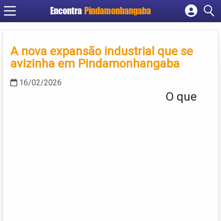
Encontra
Pindamonhangaba
Cadastrar empresa
Fazer login
A nova expansão industrial que se
Criar conta
avizinha em Pindamonhangaba
16/02/2026
O que