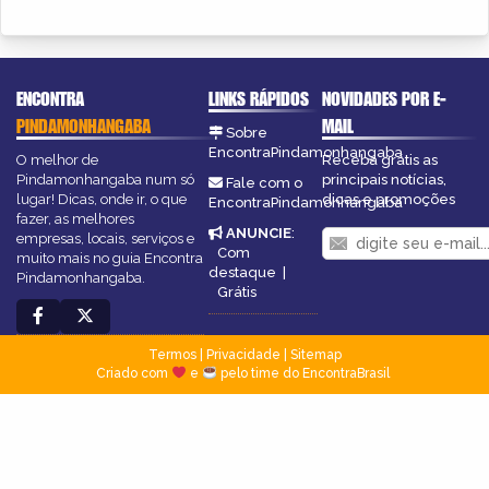
ENCONTRA
LINKS RÁPIDOS
NOVIDADES POR E-
PINDAMONHANGABA
MAIL
Sobre
EncontraPindamonhangaba
O melhor de
Receba grátis as
Pindamonhangaba num só
principais notícias,
Fale com o
lugar! Dicas, onde ir, o que
dicas e promoções
EncontraPindamonhangaba
fazer, as melhores
ANUNCIE
:
empresas, locais, serviços e
Com
muito mais no guia Encontra
destaque
|
Pindamonhangaba.
Grátis
Termos
|
Privacidade
|
Sitemap
Criado com
e
pelo time do EncontraBrasil