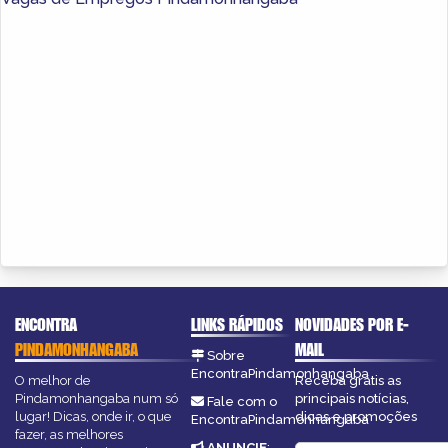
ENCONTRA
LINKS RÁPIDOS
NOVIDADES POR E-
PINDAMONHANGABA
MAIL
Sobre
EncontraPindamonhangaba
O melhor de
Receba grátis as
Pindamonhangaba num só
principais notícias,
Fale com o
lugar! Dicas, onde ir, o que
dicas e promoções
EncontraPindamonhangaba
fazer, as melhores
ANUNCIE
: