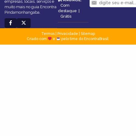
empresas, locais, serviços e
Com
muito mais no guia Encontra
destaque
|
Pindamonhangaba.
Grátis
Termos
|
Privacidade
|
Sitemap
Criado com
e
pelo time do EncontraBrasil