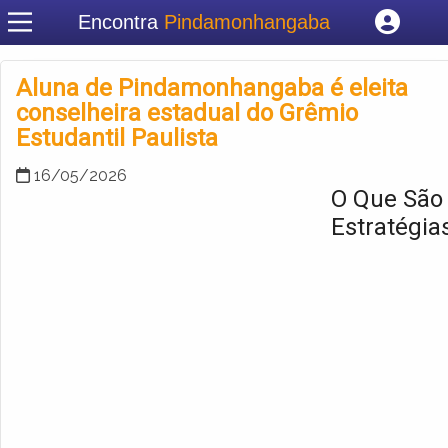
Encontra
Pindamonhangaba
Cadastrar empresa
Fazer login
Aluna de Pindamonhangaba é eleita
Criar conta
conselheira estadual do Grêmio
Estudantil Paulista
16/05/2026
O Que São
Estratégia