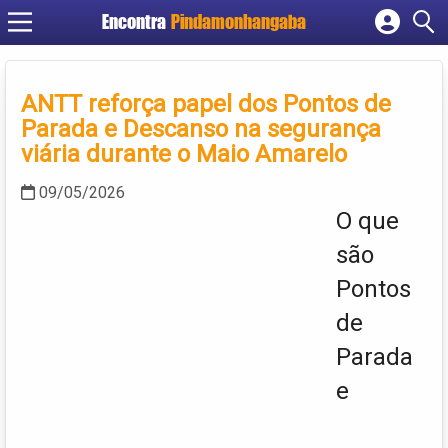
Encontra
Pindamonhangaba
Cadastrar empresa
Fazer login
ANTT reforça papel dos Pontos de
Criar conta
Parada e Descanso na segurança
viária durante o Maio Amarelo
09/05/2026
O que
são
Pontos
de
Parada
e