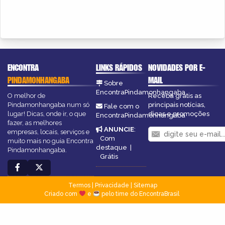
ENCONTRA
LINKS RÁPIDOS
NOVIDADES POR E-
PINDAMONHANGABA
MAIL
Sobre
EncontraPindamonhangaba
O melhor de
Receba grátis as
Pindamonhangaba num só
principais notícias,
Fale com o
lugar! Dicas, onde ir, o que
dicas e promoções
EncontraPindamonhangaba
fazer, as melhores
ANUNCIE
:
empresas, locais, serviços e
Com
muito mais no guia Encontra
destaque
|
Pindamonhangaba.
Grátis
Termos
|
Privacidade
|
Sitemap
Criado com
e
pelo time do EncontraBrasil